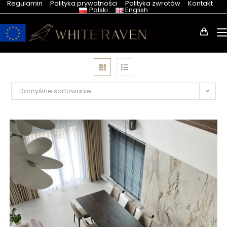
Regulamin
Polityka prywatności
Polityka zwrotów
Kontakt
Polski
English
Domyślne sortowanie